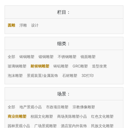
栏目：
圆雕
浮雕
设计
细类：
全部
铸铜雕塑
锻铜雕塑
不锈钢雕塑
镜面雕塑
玻璃钢雕塑
耐候钢雕塑
铸铝雕塑
GRC雕塑
造型坐凳
泡沫雕塑
景观装置/金属装饰
石材雕塑
3D打印
场景：
全部
地产景观小品
市政项目雕塑
宗教佛像雕塑
商业街雕塑
校园文化雕塑
商场美陈雕塑小品
红色文化雕塑
园林景观小品
广场景观雕塑
酒店室内外装饰
民族文化雕塑