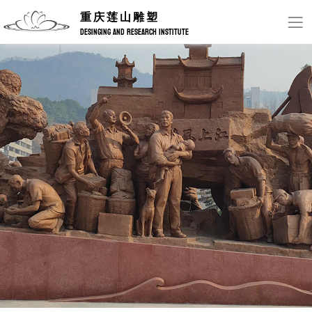
重庆莲山雕塑
DESINGING AND RESEARCH INSTITUTE