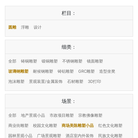
栏目：
圆雕
浮雕
设计
细类：
全部
铸铜雕塑
锻铜雕塑
不锈钢雕塑
镜面雕塑
玻璃钢雕塑
耐候钢雕塑
铸铝雕塑
GRC雕塑
造型坐凳
泡沫雕塑
景观装置/金属装饰
石材雕塑
3D打印
场景：
全部
地产景观小品
市政项目雕塑
宗教佛像雕塑
商业街雕塑
校园文化雕塑
商场美陈雕塑小品
红色文化雕塑
园林景观小品
广场景观雕塑
酒店室内外装饰
民族文化雕塑