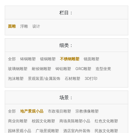
栏目：
圆雕
浮雕
设计
细类：
全部
铸铜雕塑
锻铜雕塑
不锈钢雕塑
镜面雕塑
玻璃钢雕塑
耐候钢雕塑
铸铝雕塑
GRC雕塑
造型坐凳
泡沫雕塑
景观装置/金属装饰
石材雕塑
3D打印
场景：
全部
地产景观小品
市政项目雕塑
宗教佛像雕塑
商业街雕塑
校园文化雕塑
商场美陈雕塑小品
红色文化雕塑
园林景观小品
广场景观雕塑
酒店室内外装饰
民族文化雕塑