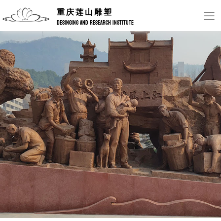
重庆莲山雕塑
DESINGING AND RESEARCH INSTITUTE