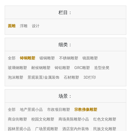
栏目：
圆雕
浮雕
设计
细类：
全部
铸铜雕塑
锻铜雕塑
不锈钢雕塑
镜面雕塑
玻璃钢雕塑
耐候钢雕塑
铸铝雕塑
GRC雕塑
造型坐凳
泡沫雕塑
景观装置/金属装饰
石材雕塑
3D打印
场景：
全部
地产景观小品
市政项目雕塑
宗教佛像雕塑
商业街雕塑
校园文化雕塑
商场美陈雕塑小品
红色文化雕塑
园林景观小品
广场景观雕塑
酒店室内外装饰
民族文化雕塑