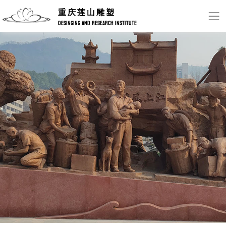
重庆莲山雕塑
DESINGING AND RESEARCH INSTITUTE