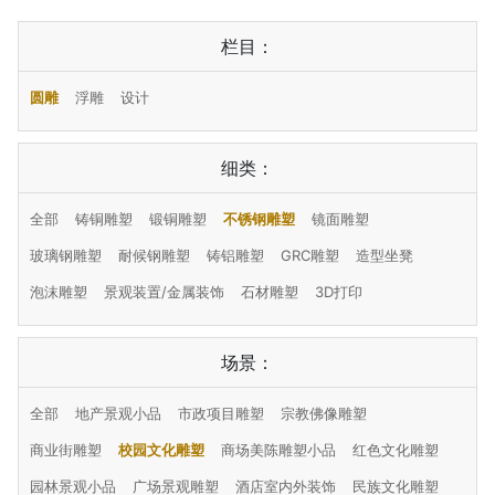
栏目：
圆雕
浮雕
设计
细类：
全部
铸铜雕塑
锻铜雕塑
不锈钢雕塑
镜面雕塑
玻璃钢雕塑
耐候钢雕塑
铸铝雕塑
GRC雕塑
造型坐凳
泡沫雕塑
景观装置/金属装饰
石材雕塑
3D打印
场景：
全部
地产景观小品
市政项目雕塑
宗教佛像雕塑
商业街雕塑
校园文化雕塑
商场美陈雕塑小品
红色文化雕塑
园林景观小品
广场景观雕塑
酒店室内外装饰
民族文化雕塑