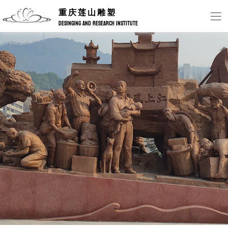
重庆莲山雕塑
DESINGING AND RESEARCH INSTITUTE