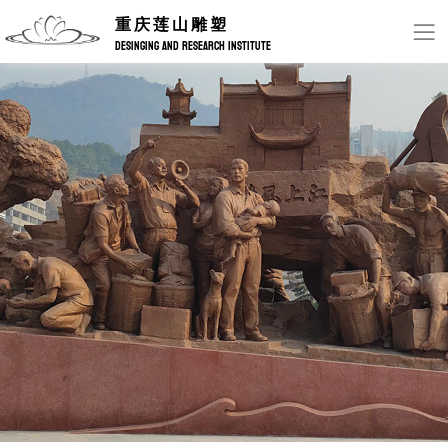
重庆莲山雕塑
DESINGING AND RESEARCH INSTITUTE