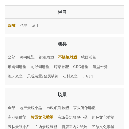
栏目：
圆雕
浮雕
设计
细类：
全部
铸铜雕塑
锻铜雕塑
不锈钢雕塑
镜面雕塑
玻璃钢雕塑
耐候钢雕塑
铸铝雕塑
GRC雕塑
造型坐凳
泡沫雕塑
景观装置/金属装饰
石材雕塑
3D打印
场景：
全部
地产景观小品
市政项目雕塑
宗教佛像雕塑
商业街雕塑
校园文化雕塑
商场美陈雕塑小品
红色文化雕塑
园林景观小品
广场景观雕塑
酒店室内外装饰
民族文化雕塑