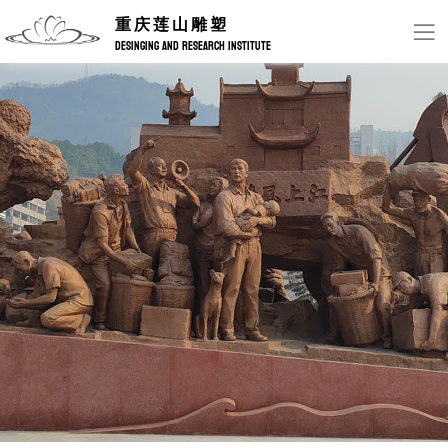
重庆莲山雕塑
DESINGING AND RESEARCH INSTITUTE