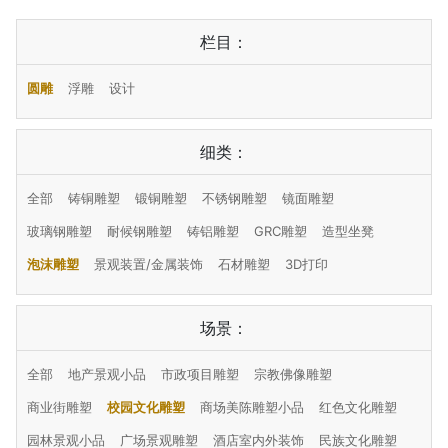
栏目：
圆雕
浮雕
设计
细类：
全部
铸铜雕塑
锻铜雕塑
不锈钢雕塑
镜面雕塑
玻璃钢雕塑
耐候钢雕塑
铸铝雕塑
GRC雕塑
造型坐凳
泡沫雕塑
景观装置/金属装饰
石材雕塑
3D打印
场景：
全部
地产景观小品
市政项目雕塑
宗教佛像雕塑
商业街雕塑
校园文化雕塑
商场美陈雕塑小品
红色文化雕塑
园林景观小品
广场景观雕塑
酒店室内外装饰
民族文化雕塑