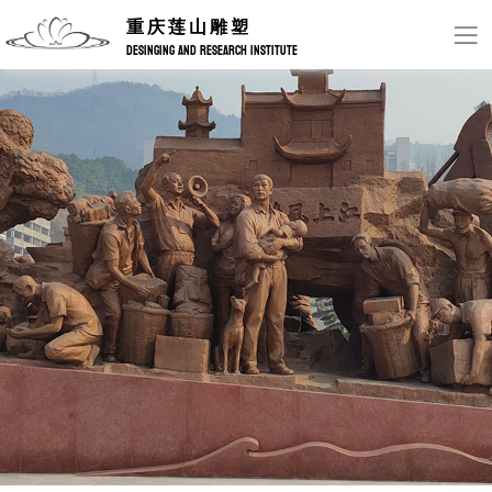
重庆莲山雕塑
DESINGING AND RESEARCH INSTITUTE