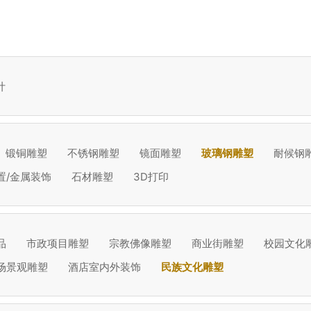
计
锻铜雕塑
不锈钢雕塑
镜面雕塑
玻璃钢雕塑
耐候钢
置/金属装饰
石材雕塑
3D打印
品
市政项目雕塑
宗教佛像雕塑
商业街雕塑
校园文化
场景观雕塑
酒店室内外装饰
民族文化雕塑