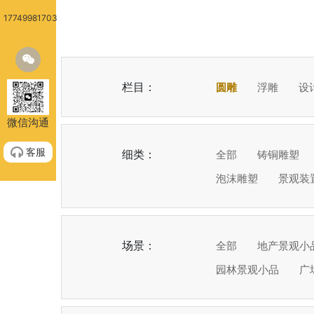
17749981703
栏目：
圆雕
浮雕
设
微信沟通
客服
细类：
全部
铸铜雕塑
泡沫雕塑
景观装
场景：
全部
地产景观小
园林景观小品
广