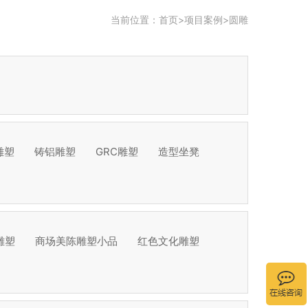
当前位置：
首页
>
项目案例
>
圆雕
雕塑
铸铝雕塑
GRC雕塑
造型坐凳
雕塑
商场美陈雕塑小品
红色文化雕塑