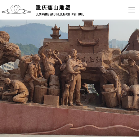
重庆莲山雕塑
DESINGING AND RESEARCH INSTITUTE