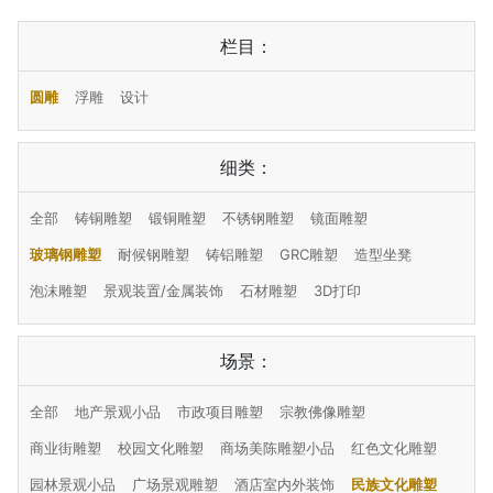
栏目：
圆雕
浮雕
设计
细类：
全部
铸铜雕塑
锻铜雕塑
不锈钢雕塑
镜面雕塑
玻璃钢雕塑
耐候钢雕塑
铸铝雕塑
GRC雕塑
造型坐凳
泡沫雕塑
景观装置/金属装饰
石材雕塑
3D打印
场景：
全部
地产景观小品
市政项目雕塑
宗教佛像雕塑
商业街雕塑
校园文化雕塑
商场美陈雕塑小品
红色文化雕塑
园林景观小品
广场景观雕塑
酒店室内外装饰
民族文化雕塑