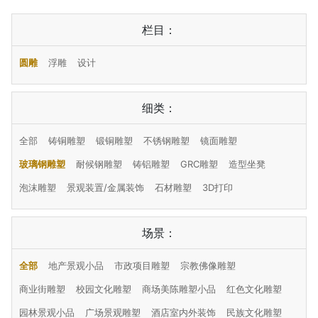
栏目：
圆雕
浮雕
设计
细类：
全部
铸铜雕塑
锻铜雕塑
不锈钢雕塑
镜面雕塑
玻璃钢雕塑
耐候钢雕塑
铸铝雕塑
GRC雕塑
造型坐凳
泡沫雕塑
景观装置/金属装饰
石材雕塑
3D打印
场景：
全部
地产景观小品
市政项目雕塑
宗教佛像雕塑
商业街雕塑
校园文化雕塑
商场美陈雕塑小品
红色文化雕塑
园林景观小品
广场景观雕塑
酒店室内外装饰
民族文化雕塑