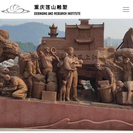
重庆莲山雕塑
DESINGING AND RESEARCH INSTITUTE