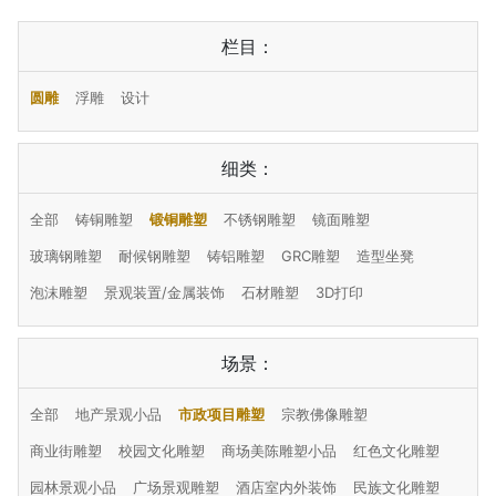
栏目：
圆雕
浮雕
设计
细类：
全部
铸铜雕塑
锻铜雕塑
不锈钢雕塑
镜面雕塑
玻璃钢雕塑
耐候钢雕塑
铸铝雕塑
GRC雕塑
造型坐凳
泡沫雕塑
景观装置/金属装饰
石材雕塑
3D打印
场景：
全部
地产景观小品
市政项目雕塑
宗教佛像雕塑
商业街雕塑
校园文化雕塑
商场美陈雕塑小品
红色文化雕塑
园林景观小品
广场景观雕塑
酒店室内外装饰
民族文化雕塑