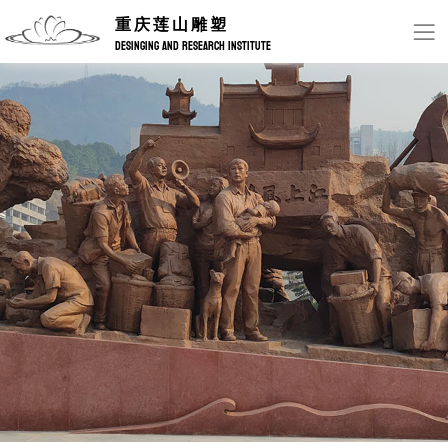
重庆莲山雕塑
DESINGING AND RESEARCH INSTITUTE