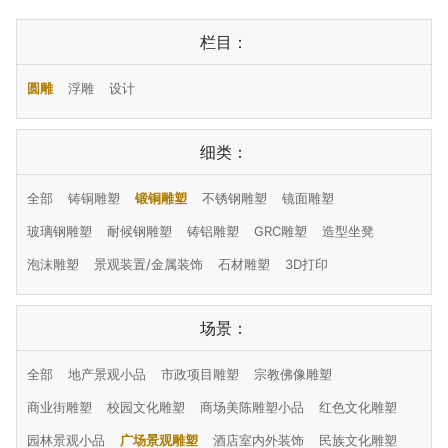
栏目：
圆雕
浮雕
设计
细类：
全部
铸铜雕塑
锻铜雕塑
不锈钢雕塑
镜面雕塑
玻璃钢雕塑
耐候钢雕塑
铸铝雕塑
GRC雕塑
造型坐凳
泡沫雕塑
景观装置/金属装饰
石材雕塑
3D打印
场景：
全部
地产景观小品
市政项目雕塑
宗教佛像雕塑
商业街雕塑
校园文化雕塑
商场美陈雕塑小品
红色文化雕塑
园林景观小品
广场景观雕塑
酒店室内外装饰
民族文化雕塑