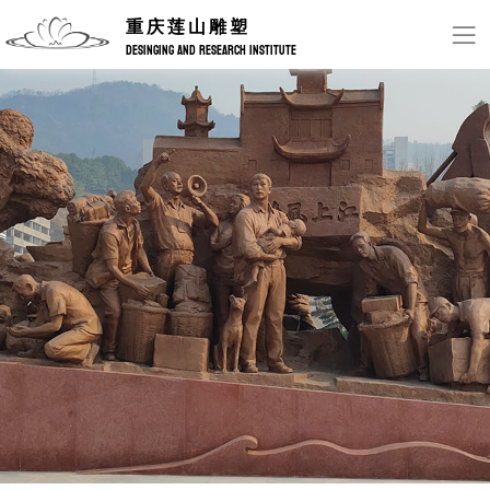
重庆莲山雕塑
DESINGING AND RESEARCH INSTITUTE