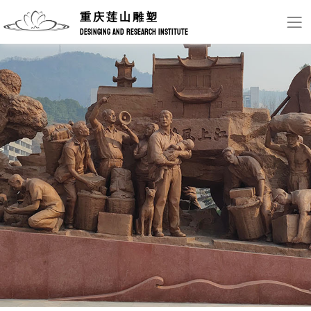
重庆莲山雕塑
DESINGING AND RESEARCH INSTITUTE