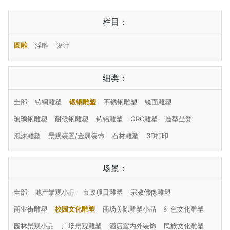
栏目：
圆雕
浮雕
设计
细类：
全部
铸铜雕塑
锻铜雕塑
不锈钢雕塑
镜面雕塑
玻璃钢雕塑
耐候钢雕塑
铸铝雕塑
GRC雕塑
造型坐凳
泡沫雕塑
景观装置/金属装饰
石材雕塑
3D打印
场景：
全部
地产景观小品
市政项目雕塑
宗教佛像雕塑
商业街雕塑
校园文化雕塑
商场美陈雕塑小品
红色文化雕塑
园林景观小品
广场景观雕塑
酒店室内外装饰
民族文化雕塑